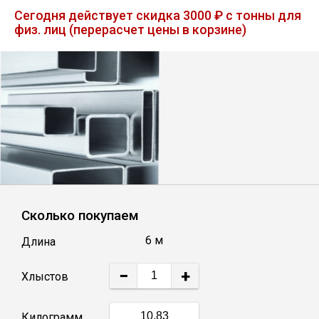
Лист
Сегодня действует скидка 3000 ₽ с тонны для
физ. лиц (перерасчет цены в корзине)
Уголок
Балка
Швеллер
Квадрат
Сколько покупаем
Полоса
6 м
Длина
Катанка
−
+
Хлыстов
Круг
Килограмм