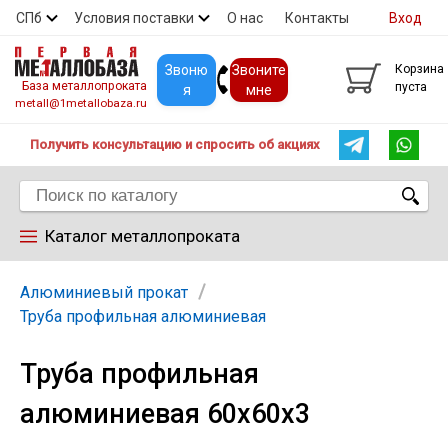
СПб
Условия поставки
О нас
Контакты
Вход
Скидки
Прайс
Покупателям
Контакты
Звоню
Звоните
Корзина
База металлопроката
пуста
я
мне
metall@1metallobaza.ru
Получить консультацию и спросить об акциях
Каталог металлопроката
Арматура
Алюминиевый прокат
Труба профильная алюминиевая
Труба профильная
Труба профильная
алюминиевая 60х60х3
Труба