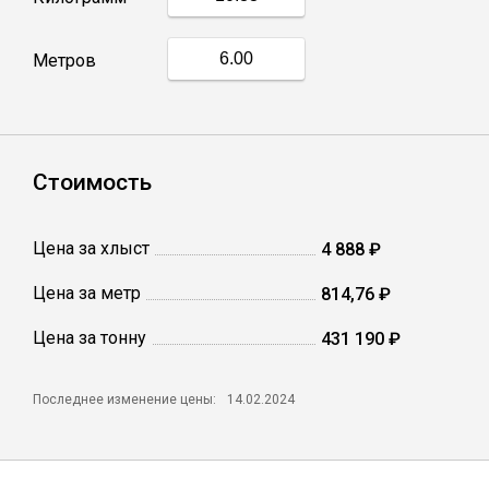
Профлист
Метров
Винтовые сваи
Стоимость
Столбы заборные
Цена за хлыст
4 888 ₽
Сетка кладочная
Цена за метр
814,76 ₽
Круги абразивные
Цена за тонну
431 190 ₽
Электроды
Последнее изменение цены:
14.02.2024
Проволока