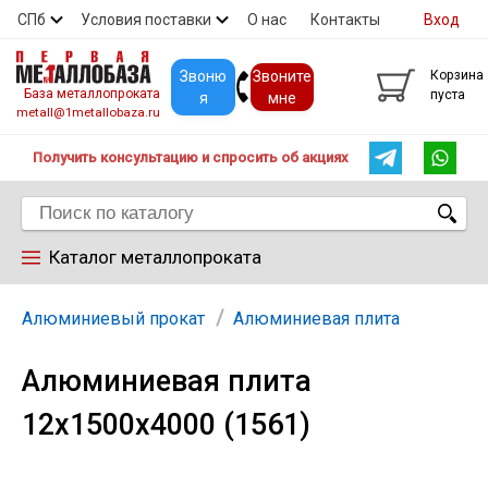
СПб
Условия поставки
О нас
Контакты
Вход
Скидки
Прайс
Покупателям
Контакты
Звоню
Звоните
Корзина
База металлопроката
пуста
я
мне
metall@1metallobaza.ru
Получить консультацию и спросить об акциях
Каталог металлопроката
Арматура
Алюминиевый прокат
Алюминиевая плита
Алюминиевая плита
Труба профильная
12х1500х4000 (1561)
Труба