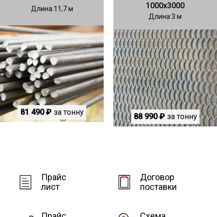
1000х3000
Длина
11,7
Длина
3
81 490 ₽
за тонну
88 990 ₽
за тонну
Прайс
Договор
лист
поставки
Прайс
Схема