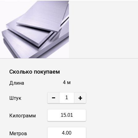
Лист
Уголок
Балка
Швеллер
Сколько покупаем
Квадрат
4 м
Длина
−
+
Полоса
Штук
Килограмм
Катанка
Метров
Круг