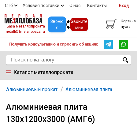
СПб
Условия поставки
О нас
Контакты
Вход
Скидки
Прайс
Покупателям
Контакты
Звоню
Звоните
Корзина
База металлопроката
пуста
я
мне
metall@1metallobaza.ru
Получить консультацию и спросить об акциях
Каталог металлопроката
Арматура
Алюминиевый прокат
Алюминиевая плита
Алюминиевая плита
Труба профильная
130х1200х3000 (АМГ6)
Труба