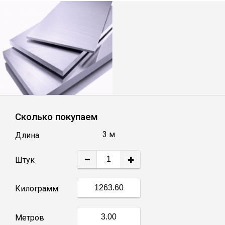
Лист
Уголок
Балка
Швеллер
Сколько покупаем
Квадрат
3 м
Длина
−
+
Полоса
Штук
Килограмм
Катанка
Метров
Круг