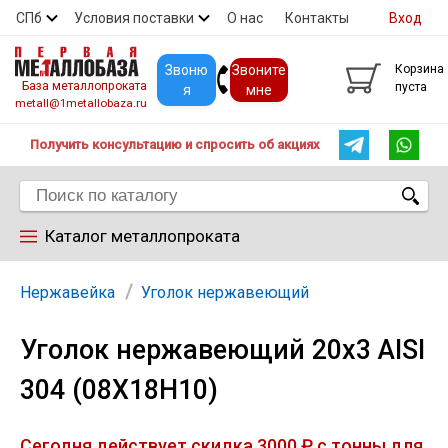
СПб
Условия поставки
О нас
Контакты
Вход
Скидки
Прайс
Покупателям
Контакты
Звоню
Звоните
Корзина
База металлопроката
пуста
я
мне
metall@1metallobaza.ru
Получить консультацию и спросить об акциях
Каталог металлопроката
Арматура
Нержавейка
Уголок нержавеющий
Уголок нержавеющий 20х3 AISI
Труба профильная
304 (08Х18Н10)
Труба
Сегодня действует скидка 3000 ₽ с тонны для