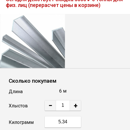
физ. лиц (перерасчет цены в корзине)
Лист
Уголок
Балка
Швеллер
Квадрат
Сколько покупаем
6 м
Длина
Полоса
−
+
Хлыстов
Катанка
Килограмм
Круг