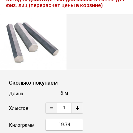
физ. лиц (перерасчет цены в корзине)
Лист
Уголок
Балка
Швеллер
Квадрат
Сколько покупаем
6 м
Длина
Полоса
−
+
Хлыстов
Катанка
Килограмм
Круг