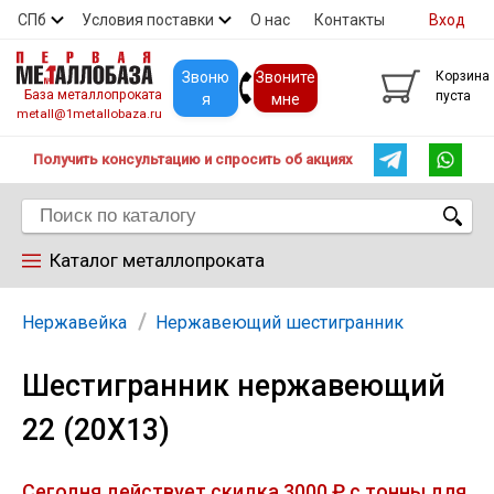
СПб
Условия поставки
О нас
Контакты
Вход
Скидки
Прайс
Покупателям
Контакты
Звоню
Звоните
Корзина
База металлопроката
пуста
я
мне
metall@1metallobaza.ru
Получить консультацию и спросить об акциях
Каталог металлопроката
Арматура
Нержавейка
Нержавеющий шестигранник
Шестигранник нержавеющий
Труба профильная
22 (20Х13)
Труба
Сегодня действует скидка 3000 ₽ с тонны для