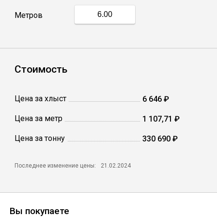
Метров
Профлист
Винтовые сваи
Стоимость
Столбы заборные
Цена за хлыст
6 646 ₽
Цена за метр
1 107,71 ₽
Сетка кладочная
Цена за тонну
330 690 ₽
Круги абразивные
Последнее изменение цены:
21.02.2024
Электроды
Проволока
Вы покупаете