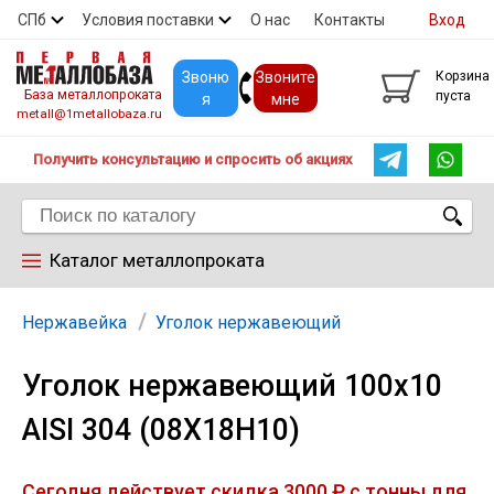
СПб
Условия поставки
О нас
Контакты
Вход
Скидки
Прайс
Покупателям
Контакты
Звоню
Звоните
Корзина
База металлопроката
пуста
я
мне
metall@1metallobaza.ru
Получить консультацию и спросить об акциях
Каталог металлопроката
Арматура
Нержавейка
Уголок нержавеющий
Уголок нержавеющий 100х10
Труба профильная
AISI 304 (08Х18Н10)
Труба
Сегодня действует скидка 3000 ₽ с тонны для