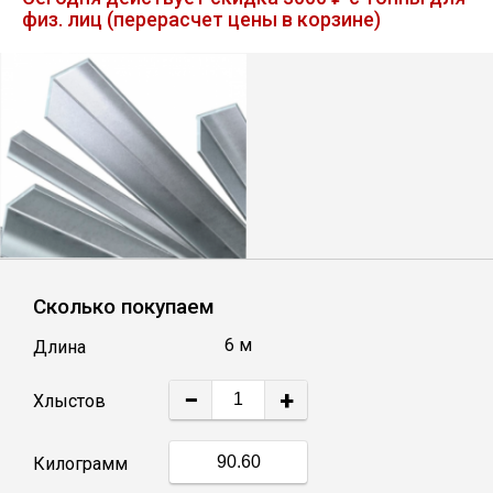
физ. лиц (перерасчет цены в корзине)
Лист
Уголок
Балка
Швеллер
Квадрат
Сколько покупаем
6 м
Длина
Полоса
−
+
Хлыстов
Катанка
Килограмм
Круг