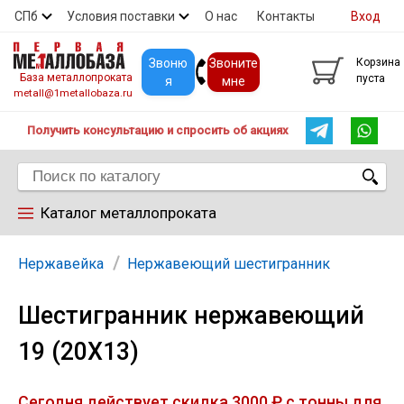
СПб
Условия поставки
О нас
Контакты
Вход
Скидки
Прайс
Покупателям
Контакты
Звоню
Звоните
Корзина
База металлопроката
пуста
я
мне
metall@1metallobaza.ru
Получить консультацию и спросить об акциях
Каталог металлопроката
Арматура
Нержавейка
Нержавеющий шестигранник
Шестигранник нержавеющий
Труба профильная
19 (20Х13)
Труба
Сегодня действует скидка 3000 ₽ с тонны для