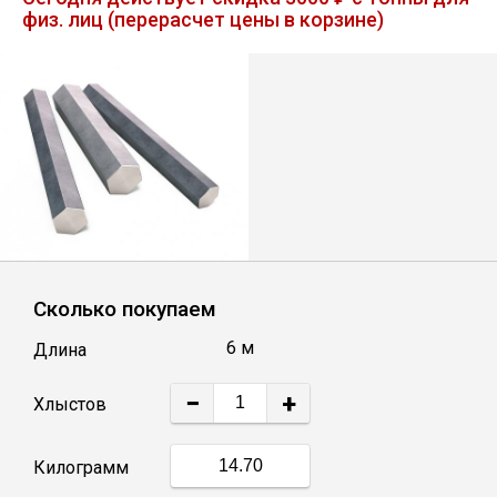
физ. лиц (перерасчет цены в корзине)
Лист
Уголок
Балка
Швеллер
Квадрат
Сколько покупаем
6 м
Длина
Полоса
−
+
Хлыстов
Катанка
Килограмм
Круг