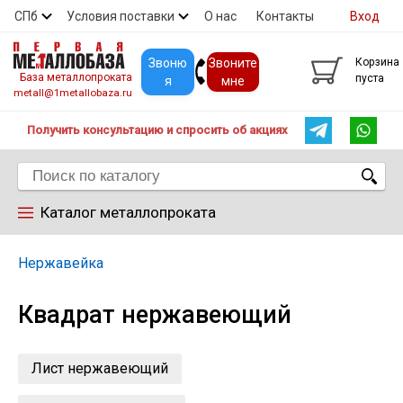
СПб
Условия поставки
О нас
Контакты
Вход
Скидки
Прайс
Покупателям
Контакты
Звоню
Звоните
Корзина
База металлопроката
пуста
я
мне
metall@1metallobaza.ru
Получить консультацию и спросить об акциях
Каталог металлопроката
Арматура
Нержавейка
Квадрат нержавеющий
Труба профильная
Труба
Лист нержавеющий