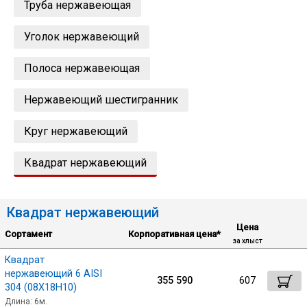
Труба нержавеющая
Лист
Уголок нержавеющий
Уголок
Полоса нержавеющая
Балка
Нержавеющий шестигранник
Круг нержавеющий
Швеллер
Квадрат нержавеющий
Квадрат
Квадрат нержавеющий
Полоса
Цена
Сортамент
Корпоративная цена*
за хлыст
Катанка
Квадрат
нержавеющий 6 AISI
355 590
607
304 (08Х18Н10)
Круг
Длина: 6м.