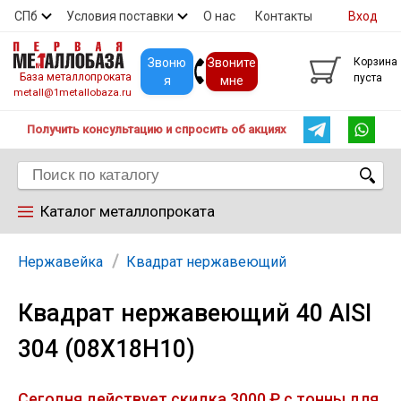
СПб
Условия поставки
О нас
Контакты
Вход
Скидки
Прайс
Покупателям
Контакты
Звоню
Звоните
Корзина
База металлопроката
пуста
я
мне
metall@1metallobaza.ru
Получить консультацию и спросить об акциях
Каталог металлопроката
Арматура
Нержавейка
Квадрат нержавеющий
Квадрат нержавеющий 40 AISI
Труба профильная
304 (08Х18Н10)
Труба
Сегодня действует скидка 3000 ₽ с тонны для