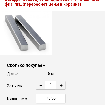
физ. лиц (перерасчет цены в корзине)
Лист
Уголок
Балка
Швеллер
Квадрат
Сколько покупаем
6 м
Длина
Полоса
−
+
Хлыстов
Катанка
Килограмм
Круг