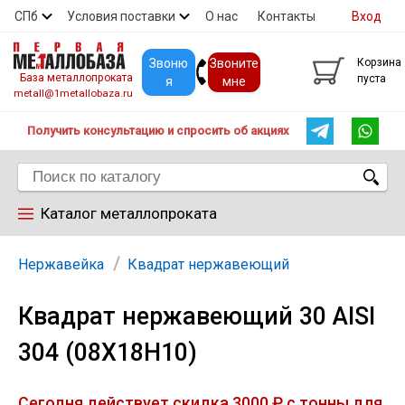
СПб
Условия поставки
О нас
Контакты
Вход
Скидки
Прайс
Покупателям
Контакты
Звоню
Звоните
Корзина
База металлопроката
пуста
я
мне
metall@1metallobaza.ru
Получить консультацию и спросить об акциях
Каталог металлопроката
Арматура
Нержавейка
Квадрат нержавеющий
Квадрат нержавеющий 30 AISI
Труба профильная
304 (08Х18Н10)
Труба
Сегодня действует скидка 3000 ₽ с тонны для