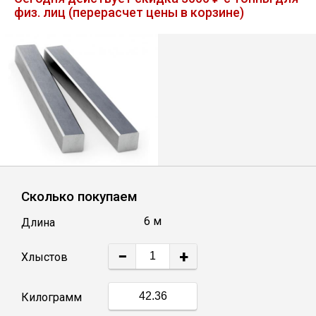
физ. лиц (перерасчет цены в корзине)
Лист
Уголок
Балка
Швеллер
Квадрат
Сколько покупаем
6 м
Длина
Полоса
−
+
Хлыстов
Катанка
Килограмм
Круг