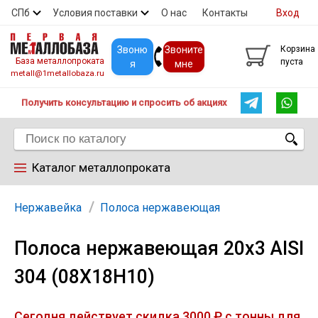
СПб
Условия поставки
О нас
Контакты
Вход
Скидки
Прайс
Покупателям
Контакты
Звоню
Звоните
Корзина
База металлопроката
пуста
я
мне
metall@1metallobaza.ru
Получить консультацию и спросить об акциях
Каталог металлопроката
Арматура
Нержавейка
Полоса нержавеющая
Полоса нержавеющая 20х3 AISI
Труба профильная
304 (08Х18Н10)
Труба
Сегодня действует скидка 3000 ₽ с тонны для