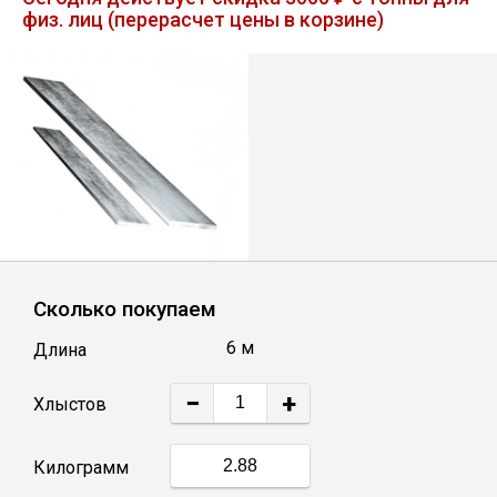
физ. лиц (перерасчет цены в корзине)
Лист
Уголок
Балка
Швеллер
Квадрат
Сколько покупаем
6 м
Длина
Полоса
−
+
Хлыстов
Катанка
Килограмм
Круг