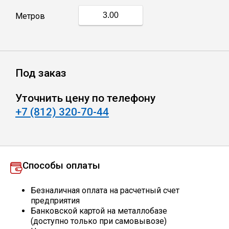
Метров
Профлист
Винтовые сваи
Под заказ
Столбы заборные
Уточнить цену по телефону
+7 (812) 320-70-44
Сетка кладочная
Круги абразивные
Способы оплаты
Электроды
Безналичная оплата на расчетный счет
предприятия
Банковской картой на металлобазе
Проволока
(доступно только при самовывозе)