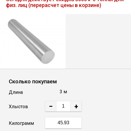
физ. лиц (перерасчет цены в корзине)
Лист
Уголок
Балка
Швеллер
Квадрат
Сколько покупаем
3 м
Длина
Полоса
−
+
Хлыстов
Катанка
Килограмм
Круг