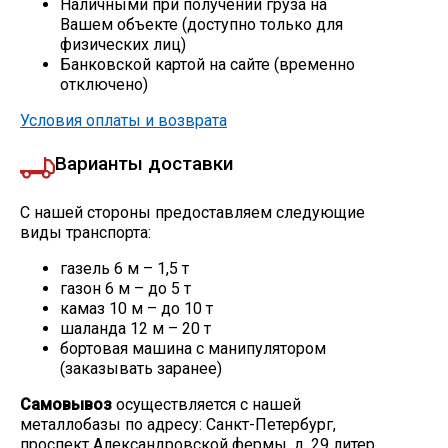
Наличными при получении груза на
Вашем объекте (доступно только для
Скобо-гибочные изделия
физических лиц)
Банковской картой на сайте (временно
отключено)
Остальное
Условия оплаты и возврата
Нержавейка
Варианты доставки
Алюминиевый прокат
С нашей стороны предоставляем следующие
виды транспорта:
газель 6 м – 1,5 т
газон 6 м – до 5 т
камаз 10 м – до 10 т
шаланда 12 м – 20 т
бортовая машина с манипулятором
(заказывать заранее)
Самовывоз
осуществляется с нашей
металлобазы по адресу: Санкт-Петербург,
проспект Александровской фермы, д. 29 литер