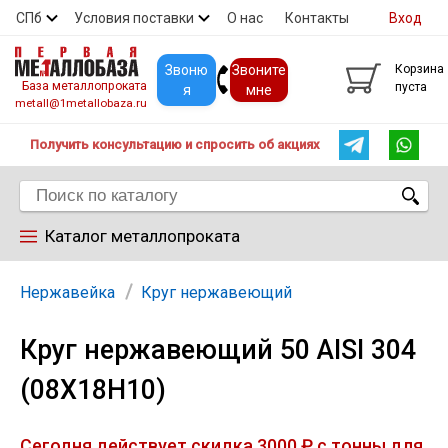
СПб
Условия поставки
О нас
Контакты
Вход
Скидки
Прайс
Покупателям
Контакты
Звоню
Звоните
Корзина
База металлопроката
пуста
я
мне
metall@1metallobaza.ru
Получить консультацию и спросить об акциях
Каталог металлопроката
Арматура
Нержавейка
Круг нержавеющий
Круг нержавеющий 50 AISI 304
Труба профильная
(08Х18Н10)
Труба
Сегодня действует скидка 3000 ₽ с тонны для