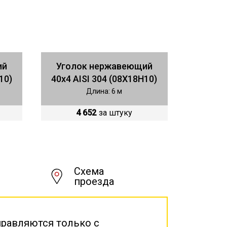
ий
Уголок нержавеющий
10)
40х4 AISI 304 (08Х18Н10)
Длина: 6 м
4 652
за штуку
Схема
проезда
правляются только с