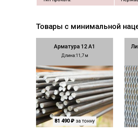
Товары с минимальной нац
Арматура 12 А1
Ли
Длина
11,7
81 490 ₽
за тонну