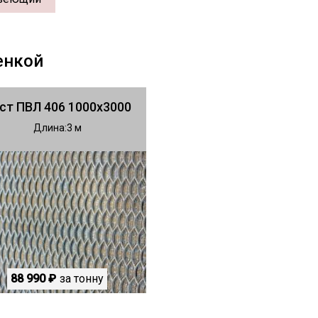
енкой
ст ПВЛ 406 1000х3000
Длина
3
88 990 ₽
за тонну