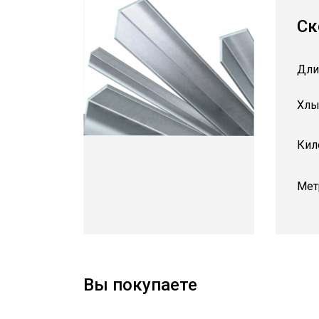
Ск
Дли
Хлы
Кил
Мет
Вы покупаете