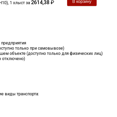
2614,38
₽
Н10)
,
1
хлыст
за
т предприятия
оступно только при самовывозе)
шем объекте (доступно только для физических лиц)
о отключено)
е виды транспорта: