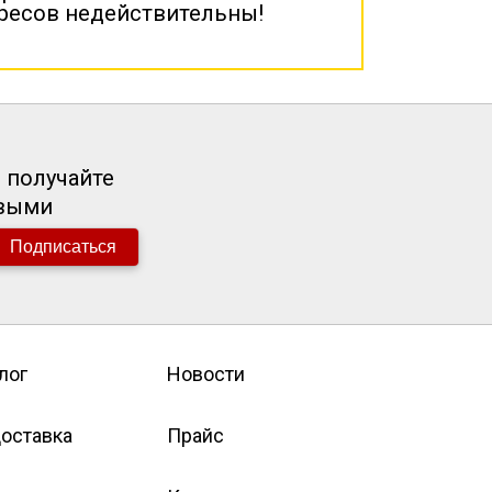
дресов недействительны!
 получайте
рвыми
Подписаться
лог
Новости
оставка
Прайс