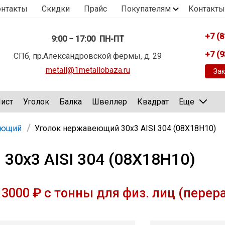
онтакты
Скидки
Прайс
Покупателям
Контакты
+7 (8
9:00 − 17:00 ПН-ПТ
+7 (9
СПб, пр.Александровской фермы, д. 29
metall@1metallobaza.ru
Зак
ист
Уголок
Балка
Швеллер
Квадрат
Еще
еющий
Уголок нержавеющий 30х3 AISI 304 (08Х18Н10)
30х3 AISI 304 (08Х18Н10)
3000 ₽ с тонны для физ. лиц (перер