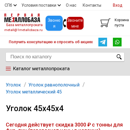
СПб
Условия поставки
О нас
Контакты
Вход
Скидки
Прайс
Покупателям
Контакты
Звоню
Звоните
Корзина
База металлопроката
пуста
я
мне
metall@1metallobaza.ru
Получить консультацию и спросить об акциях
Каталог металлопроката
Арматура
Уголок
Уголок равнополочный
Уголок металлический 45
Труба профильная
Уголок 45х45х4
Труба
Сегодня действует скидка 3000 ₽ с тонны для