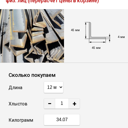
физ. лиц (перерасчет цены в корзине)
Лист
Уголок
45 мм
4 мм
Балка
45 мм
Швеллер
Квадрат
Сколько покупаем
Длина
Полоса
−
+
Хлыстов
Катанка
Килограмм
Круг