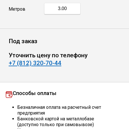
Метров
Профлист
Винтовые сваи
Под заказ
Столбы заборные
Уточнить цену по телефону
+7 (812) 320-70-44
Сетка кладочная
Круги абразивные
Способы оплаты
Электроды
Безналичная оплата на расчетный счет
предприятия
Банковской картой на металлобазе
Проволока
(доступно только при самовывозе)