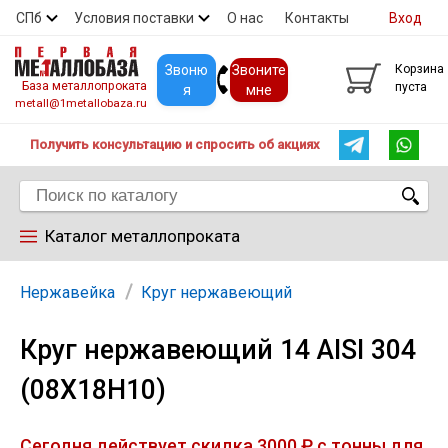
СПб
Условия поставки
О нас
Контакты
Вход
Скидки
Прайс
Покупателям
Контакты
Звоню
Звоните
Корзина
База металлопроката
пуста
я
мне
metall@1metallobaza.ru
Получить консультацию и спросить об акциях
Каталог металлопроката
Арматура
Нержавейка
Круг нержавеющий
Круг нержавеющий 14 AISI 304
Труба профильная
(08Х18Н10)
Труба
Сегодня действует скидка 3000 ₽ с тонны для