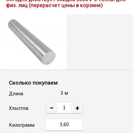
физ. лиц (перерасчет цены в корзине)
Лист
Уголок
Балка
Швеллер
Квадрат
Сколько покупаем
3 м
Длина
Полоса
−
+
Хлыстов
Катанка
Килограмм
Круг