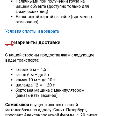
Наличными при получении груза на
Вашем объекте (доступно только для
Скобо-гибочные изделия
физических лиц)
Банковской картой на сайте (временно
отключено)
Остальное
Условия оплаты и возврата
Нержавейка
Варианты доставки
Алюминиевый прокат
С нашей стороны предоставляем следующие
виды транспорта:
газель 6 м – 1,5 т
газон 6 м – до 5 т
камаз 10 м – до 10 т
шаланда 12 м – 20 т
бортовая машина с манипулятором
(заказывать заранее)
Самовывоз
осуществляется с нашей
металлобазы по адресу: Санкт-Петербург,
проспект Александровской фермы, д. 29 литер