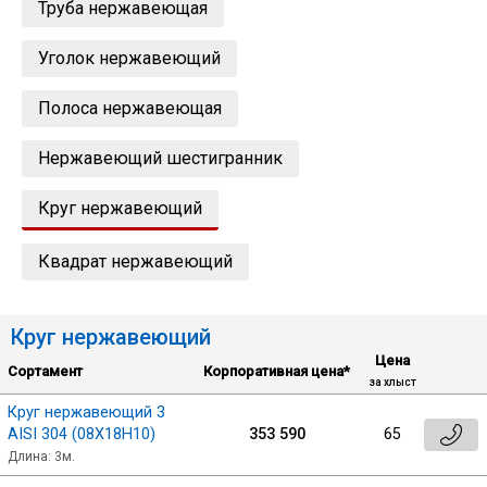
Труба нержавеющая
Лист
Уголок нержавеющий
Уголок
Полоса нержавеющая
Балка
Нержавеющий шестигранник
Круг нержавеющий
Швеллер
Квадрат нержавеющий
Квадрат
Круг нержавеющий
Полоса
Цена
Сбросить настройки фильтра
Сортамент
Корпоративная цена*
за хлыст
Катанка
Круг нержавеющий 3
Ок
AISI 304 (08Х18Н10)
353 590
65
Длина: 3м.
Круг