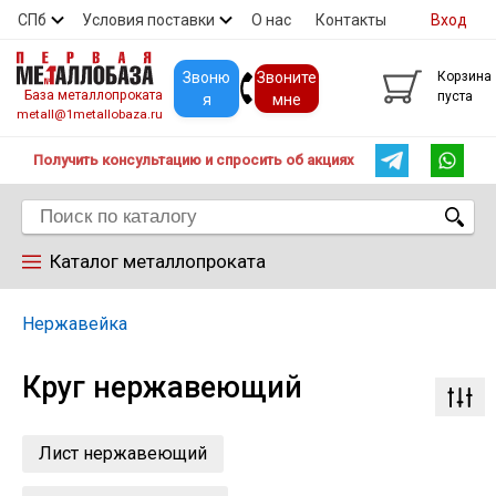
СПб
Условия поставки
О нас
Контакты
Вход
Скидки
Прайс
Покупателям
Контакты
Звоню
Звоните
Корзина
База металлопроката
пуста
я
мне
metall@1metallobaza.ru
Получить консультацию и спросить об акциях
Каталог металлопроката
Арматура
Нержавейка
Круг нержавеющий
Труба профильная
Труба
Лист нержавеющий