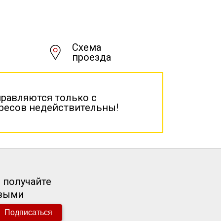
Схема
проезда
правляются только с
дресов недействительны!
 получайте
рвыми
Подписаться