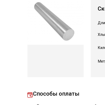
Ск
Дли
Хлы
Кил
Мет
Способы оплаты