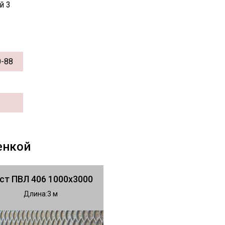
й 3
0-88
енкой
ст ПВЛ 406 1000х3000
Длина
3