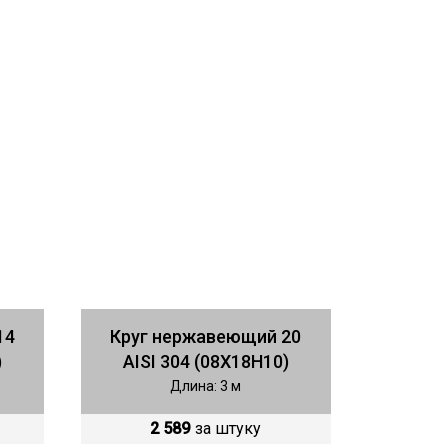
14
Круг нержавеющий 20
)
AISI 304 (08Х18Н10)
Длина: 3 м
2 589
за штуку