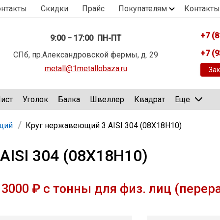
онтакты
Скидки
Прайс
Покупателям
Контакты
+7 (8
9:00 − 17:00 ПН-ПТ
+7 (9
СПб, пр.Александровской фермы, д. 29
metall@1metallobaza.ru
Зак
ист
Уголок
Балка
Швеллер
Квадрат
Еще
щий
Круг нержавеющий 3 AISI 304 (08Х18Н10)
AISI 304 (08Х18Н10)
3000 ₽ с тонны для физ. лиц (перер