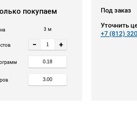
Под заказ
олько покупаем
Уточнить ц
3 м
на
+7 (812) 32
−
+
стов
ограмм
ров