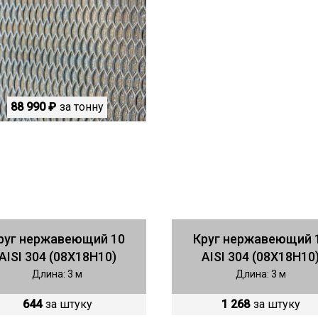
88 990 ₽
за тонну
руг нержавеющий 10
Круг нержавеющий 
AISI 304 (08Х18Н10)
AISI 304 (08Х18Н10
Длина: 3 м
Длина: 3 м
644
за штуку
1 268
за штуку