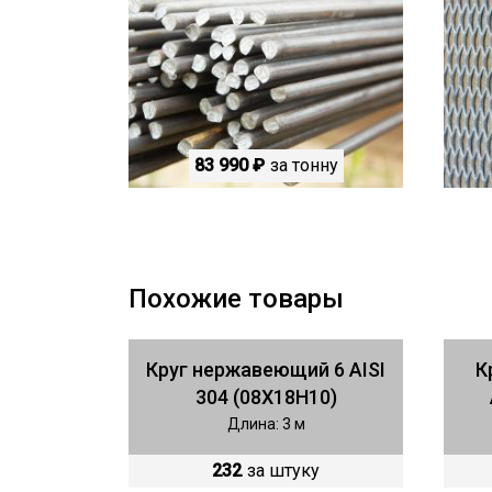
83 990 ₽
за тонну
Похожие товары
Круг нержавеющий 6 AISI
К
304 (08Х18Н10)
Длина: 3 м
232
за штуку