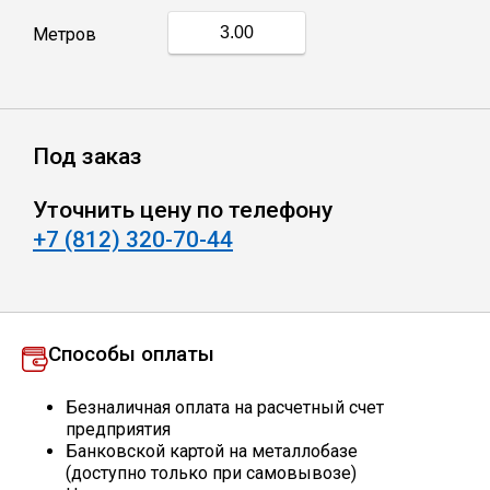
Метров
Профлист
Винтовые сваи
Под заказ
Столбы заборные
Уточнить цену по телефону
+7 (812) 320-70-44
Сетка кладочная
Круги абразивные
Способы оплаты
Электроды
Безналичная оплата на расчетный счет
предприятия
Банковской картой на металлобазе
Проволока
(доступно только при самовывозе)