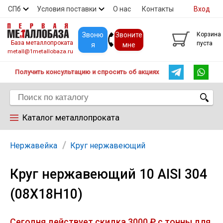
СПб
Условия поставки
О нас
Контакты
Вход
Скидки
Прайс
Покупателям
Контакты
Звоню
Звоните
Корзина
База металлопроката
пуста
я
мне
metall@1metallobaza.ru
Получить консультацию и спросить об акциях
Каталог металлопроката
Арматура
Нержавейка
Круг нержавеющий
Круг нержавеющий 10 AISI 304
Труба профильная
(08Х18Н10)
Труба
Сегодня действует скидка 3000 ₽ с тонны для