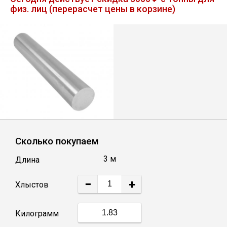
физ. лиц (перерасчет цены в корзине)
Лист
Уголок
Балка
Швеллер
Квадрат
Сколько покупаем
3 м
Длина
Полоса
−
+
Хлыстов
Катанка
Килограмм
Круг