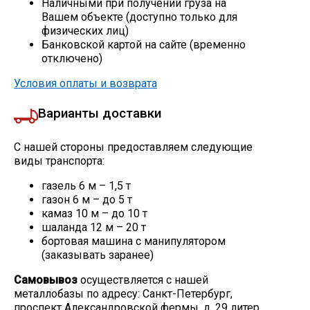
Наличными при получении груза на
Вашем объекте (доступно только для
Скобо-гибочные изделия
физических лиц)
Банковской картой на сайте (временно
отключено)
Остальное
Условия оплаты и возврата
Нержавейка
Варианты доставки
Алюминиевый прокат
С нашей стороны предоставляем следующие
виды транспорта:
газель 6 м – 1,5 т
газон 6 м – до 5 т
камаз 10 м – до 10 т
шаланда 12 м – 20 т
бортовая машина с манипулятором
(заказывать заранее)
Самовывоз
осуществляется с нашей
металлобазы по адресу: Санкт-Петербург,
проспект Александровской фермы, д. 29 литер