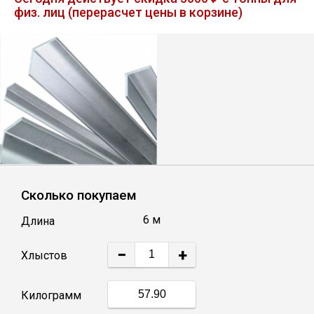
физ. лиц (перерасчет цены в корзине)
Лист
Уголок
Балка
Швеллер
Квадрат
Сколько покупаем
6 м
Длина
Полоса
−
+
Хлыстов
Катанка
Килограмм
Круг