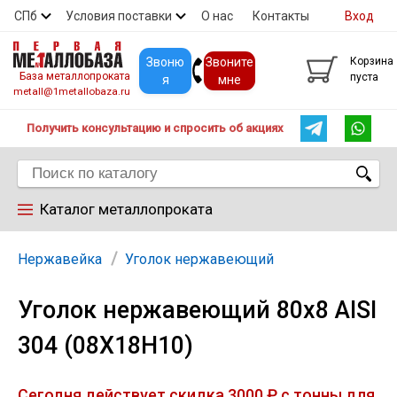
СПб
Условия поставки
О нас
Контакты
Вход
Скидки
Прайс
Покупателям
Контакты
Звоню
Звоните
Корзина
База металлопроката
пуста
я
мне
metall@1metallobaza.ru
Получить консультацию и спросить об акциях
Каталог металлопроката
Арматура
Нержавейка
Уголок нержавеющий
Уголок нержавеющий 80х8 AISI
Труба профильная
304 (08Х18Н10)
Труба
Сегодня действует скидка 3000 ₽ с тонны для