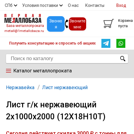
СПб
Условия поставки
О нас
Контакты
Вход
Скидки
Прайс
Покупателям
Контакты
Звоню
Звоните
Корзина
База металлопроката
пуста
я
мне
metall@1metallobaza.ru
Получить консультацию и спросить об акциях
Каталог металлопроката
Арматура
Нержавейка
Лист нержавеющий
Лист г/к нержавеющий
Труба профильная
2х1000х2000 (12Х18Н10Т)
Труба
Сегодня действует скидка 3000 ₽ с тонны для