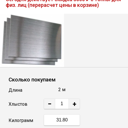
физ. лиц (перерасчет цены в корзине)
Лист
Уголок
Балка
Швеллер
Квадрат
Сколько покупаем
2 м
Длина
Полоса
−
+
Хлыстов
Катанка
Килограмм
Круг