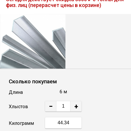
физ. лиц (перерасчет цены в корзине)
Лист
Уголок
Балка
Швеллер
Квадрат
Сколько покупаем
6 м
Длина
Полоса
−
+
Хлыстов
Катанка
Килограмм
Круг