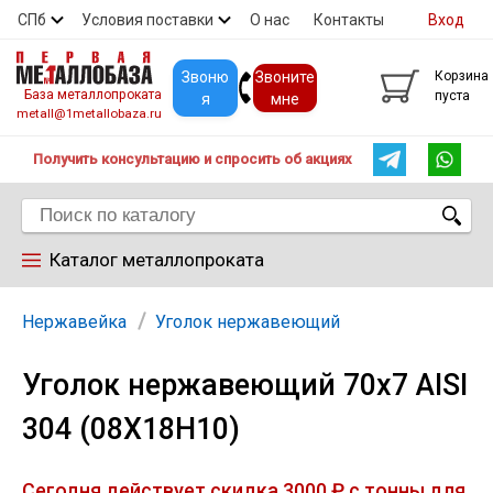
СПб
Условия поставки
О нас
Контакты
Вход
Скидки
Прайс
Покупателям
Контакты
Звоню
Звоните
Корзина
База металлопроката
пуста
я
мне
metall@1metallobaza.ru
Получить консультацию и спросить об акциях
Каталог металлопроката
Арматура
Нержавейка
Уголок нержавеющий
Уголок нержавеющий 70х7 AISI
Труба профильная
304 (08Х18Н10)
Труба
Сегодня действует скидка 3000 ₽ с тонны для