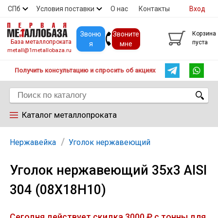
СПб
Условия поставки
О нас
Контакты
Вход
Скидки
Прайс
Покупателям
Контакты
Звоню
Звоните
Корзина
База металлопроката
пуста
я
мне
metall@1metallobaza.ru
Получить консультацию и спросить об акциях
Каталог металлопроката
Арматура
Нержавейка
Уголок нержавеющий
Уголок нержавеющий 35х3 AISI
Труба профильная
304 (08Х18Н10)
Труба
Сегодня действует скидка 3000 ₽ с тонны для