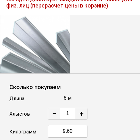
физ. лиц (перерасчет цены в корзине)
Лист
Уголок
Балка
Швеллер
Квадрат
Сколько покупаем
6 м
Длина
Полоса
−
+
Хлыстов
Катанка
Килограмм
Круг