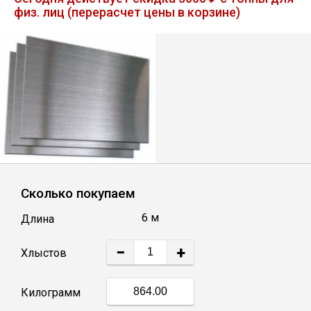
физ. лиц (перерасчет цены в корзине)
Лист
Уголок
Балка
Швеллер
Квадрат
Сколько покупаем
6 м
Длина
Полоса
−
+
Хлыстов
Катанка
Килограмм
Круг