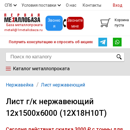
СПб
Условия поставки
О нас
Контакты
Вход
Скидки
Прайс
Покупателям
Контакты
Звоню
Звоните
Корзина
База металлопроката
пуста
я
мне
metall@1metallobaza.ru
Получить консультацию и спросить об акциях
Каталог металлопроката
Арматура
Нержавейка
Лист нержавеющий
Лист г/к нержавеющий
Труба профильная
12х1500х6000 (12Х18Н10Т)
Труба
Сегодня действует скидка 3000 ₽ с тонны для