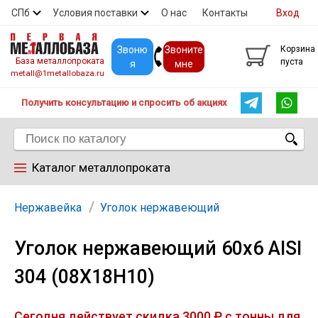
СПб
Условия поставки
О нас
Контакты
Вход
Скидки
Прайс
Покупателям
Контакты
Звоню
Звоните
Корзина
База металлопроката
пуста
я
мне
metall@1metallobaza.ru
Получить консультацию и спросить об акциях
Каталог металлопроката
Арматура
Нержавейка
Уголок нержавеющий
Уголок нержавеющий 60х6 AISI
Труба профильная
304 (08Х18Н10)
Труба
Сегодня действует скидка 3000 ₽ с тонны для