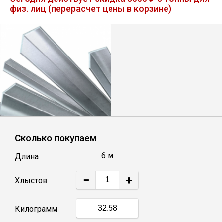
физ. лиц (перерасчет цены в корзине)
Лист
Уголок
Балка
Швеллер
Квадрат
Сколько покупаем
6 м
Длина
Полоса
−
+
Хлыстов
Катанка
Килограмм
Круг