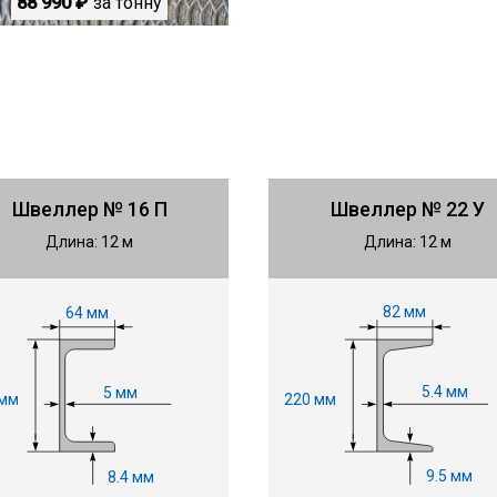
88 990 ₽
за тонну
Швеллер № 16 П
Швеллер № 22 У
Длина: 12 м
Длина: 12 м
82 мм
64 мм
5.4 мм
5 мм
220 мм
 мм
9.5 мм
8.4 мм