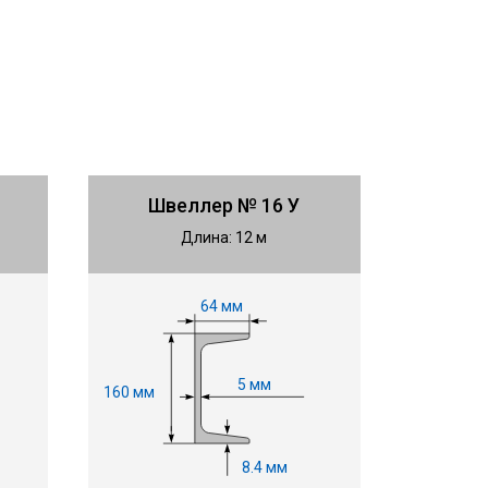
Швеллер № 16 У
Длина: 12 м
64 мм
5 мм
160 мм
8.4 мм