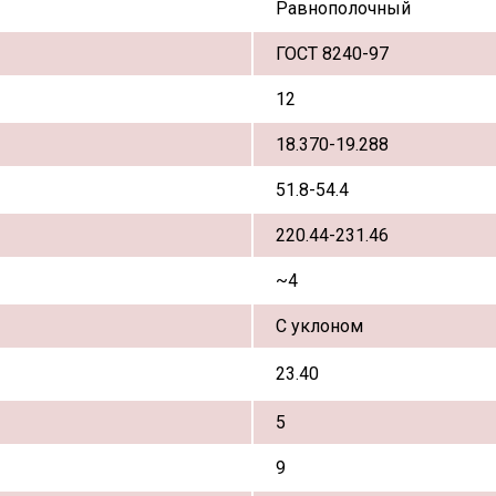
Равнополочный
ГОСТ 8240-97
12
18.370-19.288
51.8-54.4
220.44-231.46
~4
С уклоном
23.40
5
9