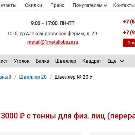
онтакты
Скидки
Прайс
Покупателям
Контакты
+7 (8
9:00 − 17:00 ПН-ПТ
+7 (9
СПб, пр.Александровской фермы, д. 29
metall@1metallobaza.ru
Зак
ист
Уголок
Балка
Швеллер
Квадрат
Еще
таный
Швеллер 20
Швеллер № 20 У
3000 ₽ с тонны для физ. лиц (перер