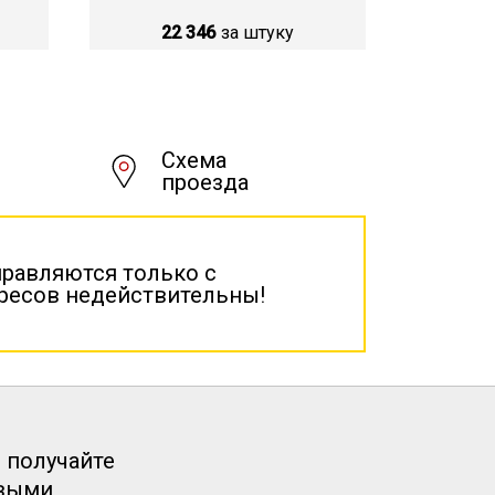
22 346
за штуку
Схема
проезда
правляются только с
дресов недействительны!
 получайте
рвыми