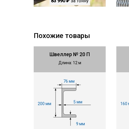
83 990 ₽
за тонну
Похожие товары
Швеллер № 20 П
Длина: 12 м
76 мм
5 мм
200 мм
160
9 мм