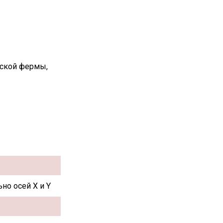
вской фермы,
но осей X и Y