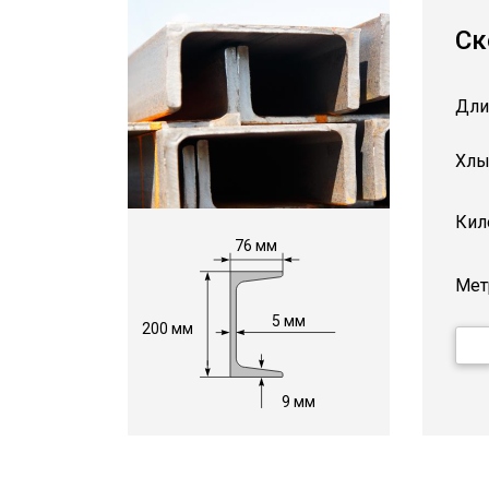
Ск
Дли
Хлы
Кил
76 мм
Мет
5 мм
200 мм
9 мм