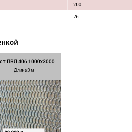
200
76
енкой
ст ПВЛ 406 1000х3000
Длина
3