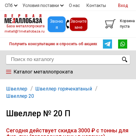
СПб
Условия поставки
О нас
Контакты
Вход
Скидки
Прайс
Покупателям
Контакты
Звоню
Звоните
Корзина
База металлопроката
пуста
я
мне
metall@1metallobaza.ru
Получить консультацию и спросить об акциях
Каталог металлопроката
Арматура
Швеллер
Швеллер горячекатаный
Швеллер 20
Труба профильная
Швеллер № 20 П
Труба
Сегодня действует скидка 3000 ₽ с тонны для