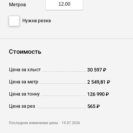
Метров
Профлист
Нужна резка
Винтовые сваи
Стоимость
Столбы заборные
Цена за хлыст
30 597 ₽
Сетка кладочная
Цена за метр
2 549,81 ₽
Круги абразивные
Цена за тонну
126 990 ₽
Электроды
Цена за рез
565 ₽
Последнее изменение цены:
15.07.2026
Проволока