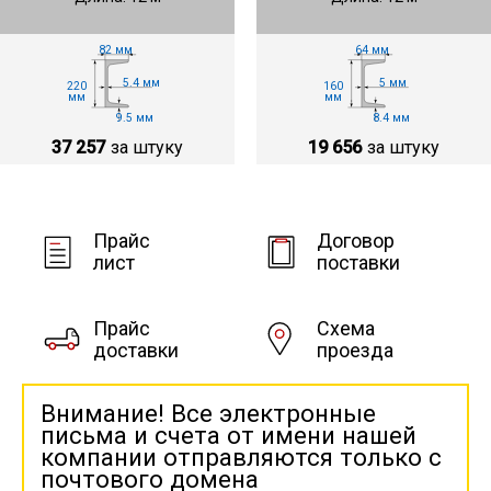
82 мм
64 мм
5.4 мм
5 мм
220
160
мм
мм
9.5 мм
8.4 мм
37 257
за штуку
19 656
за штуку
Прайс
Договор
лист
поставки
Прайс
Схема
доставки
проезда
Внимание! Все электронные
письма и счета от имени нашей
компании отправляются только с
почтового домена