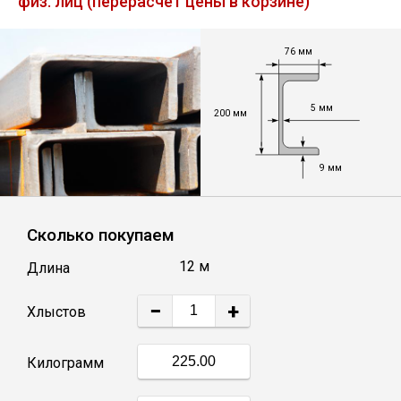
физ. лиц (перерасчет цены в корзине)
Лист
76 мм
Уголок
5 мм
200 мм
Балка
9 мм
Швеллер
Квадрат
Сколько покупаем
12 м
Длина
Полоса
−
+
Хлыстов
Катанка
Килограмм
Круг