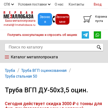
СПб
Условия поставки
О нас
Контакты
Вход
Скидки
Прайс
Покупателям
Контакты
Звоню
Звоните
Корзина
База металлопроката
пуста
я
мне
metall@1metallobaza.ru
Получить консультацию и спросить об акциях
Каталог металлопроката
Арматура
Труба
Труба ВГП оцинкованная
Труба стальная 50
Труба профильная
Труба ВГП ДУ-50х3,5 оцин.
Труба
Сегодня действует скидка 3000 ₽ с тонны для