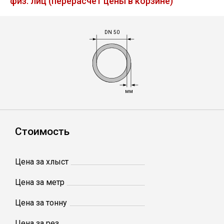
физ. лиц (перерасчет цены в корзине)
Лист
DN 50
Уголок
Балка
мм
Швеллер
Квадрат
Стоимость
Полоса
Цена за хлыст
Цена за метр
Катанка
Цена за тонну
Круг
Цена за рез