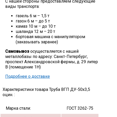
С нашей стороны предоставляем следующие
виды транспорта:
Скобо-гибочные изделия
газель 6 м – 1,5 т
газон 6 м – до 5 т
Остальное
камаз 10 м – до 10 т
шаланда 12 м – 20 т
бортовая машина с манипулятором
Нержавейка
(заказывать заранее)
Самовывоз
осуществляется с нашей
Алюминиевый прокат
металлобазы по адресу: Санкт-Петербург,
проспект Александровской фермы, д. 29 литер
В (помещение 1Н)
Подробнее о доставке
Характеристики товара Труба ВГП ДУ-50х3,5
оцин. :
Марка стали:
ГОСТ 3262-75