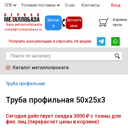
СПб
Условия поставки
О нас
Контакты
Вход
Скидки
Прайс
Покупателям
Контакты
Звоню
Звоните
Корзина
База металлопроката
пуста
я
мне
metall@1metallobaza.ru
Получить консультацию и спросить об акциях
Каталог металлопроката
Арматура
Труба профильная
Труба профильная 50х25х3
Труба профильная
Сегодня действует скидка 3000 ₽ с тонны для
Труба
физ. лиц (перерасчет цены в корзине)