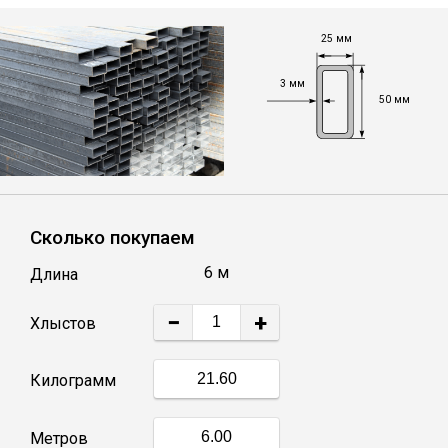
Лист
25 мм
Уголок
3 мм
50 мм
Балка
Швеллер
Сколько покупаем
Квадрат
6 м
Длина
Полоса
−
+
Хлыстов
Катанка
Килограмм
Круг
Метров