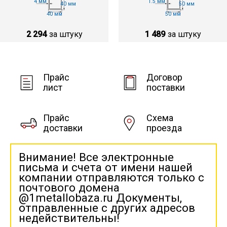
4 мм
1.5 мм
40 мм
50 мм
40 мм
50 мм
2 294
за штуку
1 489
за штуку
Прайс
Договор
лист
поставки
Прайс
Схема
доставки
проезда
Внимание! Все электронные
письма и счета от имени нашей
компании отправляются только с
почтового домена
@1metallobaza.ru Документы,
отправленные с других адресов
недействительны!