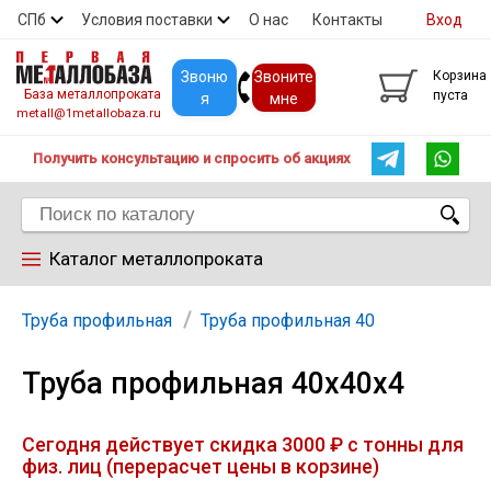
СПб
Условия поставки
О нас
Контакты
Вход
Скидки
Прайс
Покупателям
Контакты
Звоню
Звоните
Корзина
База металлопроката
пуста
я
мне
metall@1metallobaza.ru
Получить консультацию и спросить об акциях
Каталог металлопроката
Арматура
Труба профильная
Труба профильная 40
Труба профильная 40х40х4
Труба профильная
Сегодня действует скидка 3000 ₽ с тонны для
Труба
физ. лиц (перерасчет цены в корзине)