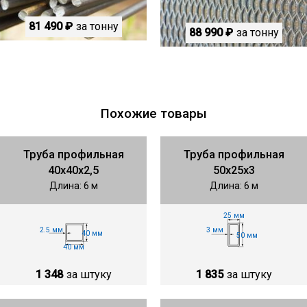
81 490 ₽
за тонну
88 990 ₽
за тонну
Похожие товары
Труба профильная
Труба профильная
40х40х2,5
50х25х3
Длина: 6 м
Длина: 6 м
25 мм
2.5 мм
3 мм
40 мм
50 мм
40 мм
1 348
за штуку
1 835
за штуку