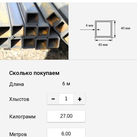
Лист
Уголок
4 мм
40 мм
Балка
40 мм
Швеллер
Сколько покупаем
Квадрат
6 м
Длина
Полоса
−
+
Хлыстов
Катанка
Килограмм
Круг
Метров