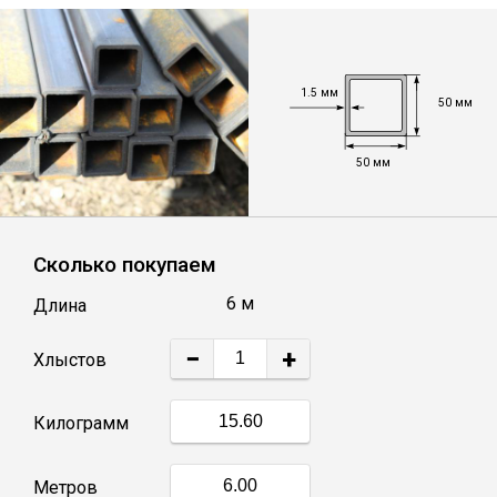
Лист
Уголок
1.5 мм
50 мм
Балка
50 мм
Швеллер
Сколько покупаем
Квадрат
6 м
Длина
Полоса
−
+
Хлыстов
Катанка
Килограмм
Круг
Метров