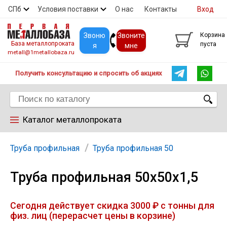
СПб
Условия поставки
О нас
Контакты
Вход
Скидки
Прайс
Покупателям
Контакты
Звоню
Звоните
Корзина
База металлопроката
пуста
я
мне
metall@1metallobaza.ru
Получить консультацию и спросить об акциях
Каталог металлопроката
Арматура
Труба профильная
Труба профильная 50
Труба профильная 50х50х1,5
Труба профильная
Сегодня действует скидка 3000 ₽ с тонны для
Труба
физ. лиц (перерасчет цены в корзине)