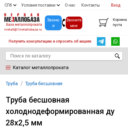
СПб
Условия поставки
О нас
Контакты
Вход
Скидки
Прайс
Покупателям
Контакты
Звоню
Звоните
Корзина
База металлопроката
пуста
я
мне
metall@1metallobaza.ru
Получить консультацию и спросить об акциях
Каталог металлопроката
Арматура
Труба
Труба бесшовная
Труба бесшовная
Труба профильная
холоднодеформированная ду
Труба
28х2,5 мм