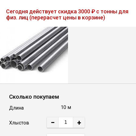
Лист
Сегодня действует скидка 3000 ₽ с тонны для
физ. лиц (перерасчет цены в корзине)
Уголок
Балка
Швеллер
Квадрат
Сколько покупаем
Полоса
10 м
Длина
Катанка
−
+
Хлыстов
Круг