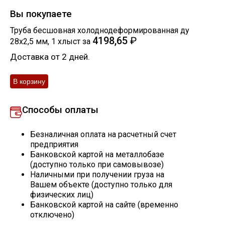
Вы покупаете
Скобо-гибочные изделия
Труба бесшовная холоднодеформированная ду
4198,65
₽
28х2,5 мм
,
1
хлыст
за
Остальное
Доставка от 2 дней.
Нержавейка
Алюминиевый прокат
Способы оплаты
Безналичная оплата на расчетный счет
предприятия
Банковской картой на металлобазе
(доступно только при самовывозе)
Наличными при получении груза на
Вашем объекте (доступно только для
физических лиц)
Банковской картой на сайте (временно
отключено)