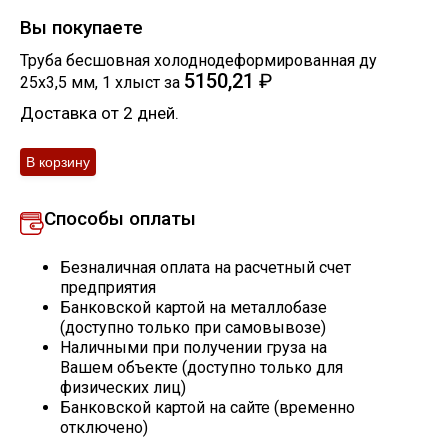
Вы покупаете
Скобо-гибочные изделия
Труба бесшовная холоднодеформированная ду
5150,21
₽
25х3,5 мм
,
1
хлыст
за
Остальное
Доставка от 2 дней.
Нержавейка
Алюминиевый прокат
Способы оплаты
Безналичная оплата на расчетный счет
предприятия
Банковской картой на металлобазе
(доступно только при самовывозе)
Наличными при получении груза на
Вашем объекте (доступно только для
физических лиц)
Банковской картой на сайте (временно
отключено)