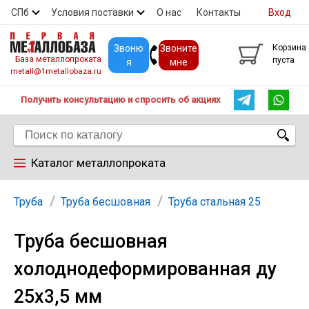
СПб
Условия поставки
О нас
Контакты
Вход
Скидки
Прайс
Покупателям
Контакты
Звоню
Звоните
Корзина
База металлопроката
пуста
я
мне
metall@1metallobaza.ru
Получить консультацию и спросить об акциях
Каталог металлопроката
Арматура
Труба
Труба бесшовная
Труба стальная 25
Труба бесшовная
Труба профильная
холоднодеформированная ду
Труба
25х3,5 мм