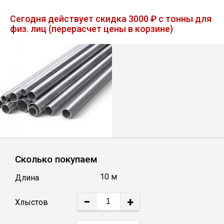
Лист
Сегодня действует скидка 3000 ₽ с тонны для
физ. лиц (перерасчет цены в корзине)
Уголок
Балка
Швеллер
Квадрат
Сколько покупаем
Полоса
10 м
Длина
Катанка
−
+
Хлыстов
Круг