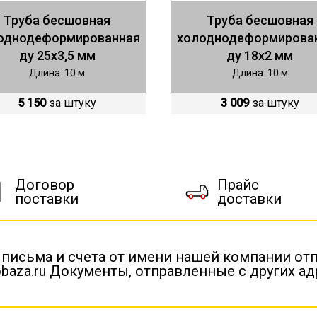
Труба бесшовная
Труба бесшовная
однодеформированная
холоднодеформирова
ду 25х3,5 мм
ду 18х2 мм
Длина: 10 м
Длина: 10 м
5 150
за штуку
3 009
за штуку
Договор
Прайс
поставки
доставки
 письма и счета от имени нашей компании от
baza.ru Документы, отправленные с других а