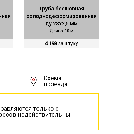
Труба бесшовная
нная
холоднодеформированная
ду 28х2,5 мм
Длина: 10 м
4 198
за штуку
Схема
проезда
правляются только с
дресов недействительны!