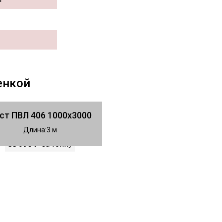
енкой
ст ПВЛ 406 1000х3000
Длина
3
88 990 ₽
за тонну