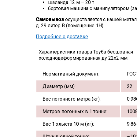
шаланда 12 м – 20 т
бортовая машина с манипулятором (за
Самовывоз
осуществляется с нашей метал
д. 29 литер В (помещение 1Н)
Подробнее о доставке
Характеристики товара Труба бесшовная
холоднодеформированная ду 22х2 мм:
Нормативный документ:
ГОС
Диаметр (мм):
22
Вес погонного метра (кг):
0.98
Метров погонных в 1 тонне:
1008
Вес 1 хлыста 10 м (кг):
9.86
Штук в одной тонне:
~10