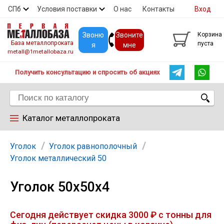
СПб
Условия поставки
О нас
Контакты
Вход
Скидки
Прайс
Покупателям
Контакты
Звоню
Звоните
Корзина
База металлопроката
пуста
я
мне
metall@1metallobaza.ru
Получить консультацию и спросить об акциях
Каталог металлопроката
Арматура
Уголок
Уголок равнополочный
Уголок металлический 50
Труба профильная
Уголок 50х50х4
Труба
Сегодня действует скидка 3000 ₽ с тонны для