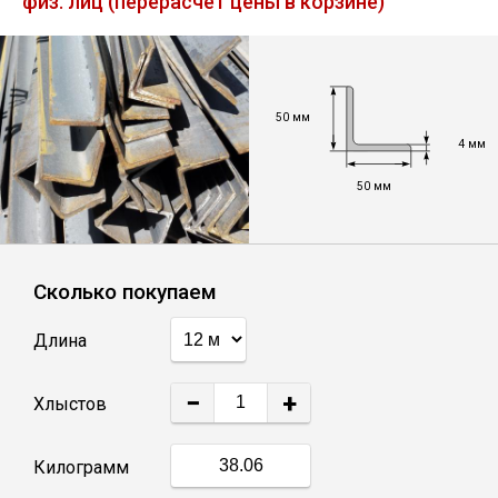
физ. лиц (перерасчет цены в корзине)
Лист
Уголок
50 мм
4 мм
Балка
50 мм
Швеллер
Квадрат
Сколько покупаем
Длина
Полоса
−
+
Хлыстов
Катанка
Килограмм
Круг