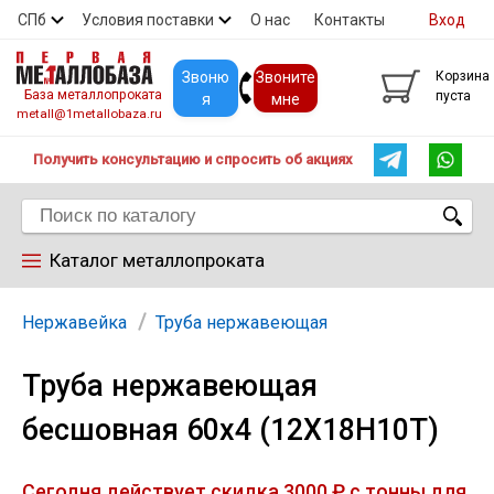
СПб
Условия поставки
О нас
Контакты
Вход
Скидки
Прайс
Покупателям
Контакты
Звоню
Звоните
Корзина
База металлопроката
пуста
я
мне
metall@1metallobaza.ru
Получить консультацию и спросить об акциях
Каталог металлопроката
Арматура
Нержавейка
Труба нержавеющая
Труба нержавеющая
Труба профильная
бесшовная 60х4 (12Х18Н10Т)
Труба
Сегодня действует скидка 3000 ₽ с тонны для