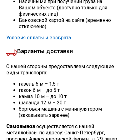
Наличными при получении груза на
Вашем объекте (доступно только для
Скобо-гибочные изделия
физических лиц)
Банковской картой на сайте (временно
отключено)
Остальное
Условия оплаты и возврата
Нержавейка
Варианты доставки
Алюминиевый прокат
С нашей стороны предоставляем следующие
виды транспорта:
газель 6 м – 1,5 т
газон 6 м – до 5 т
камаз 10 м – до 10 т
шаланда 12 м – 20 т
бортовая машина с манипулятором
(заказывать заранее)
Самовывоз
осуществляется с нашей
металлобазы по адресу: Санкт-Петербург,
проспект Александровской фермы, д. 29 литер