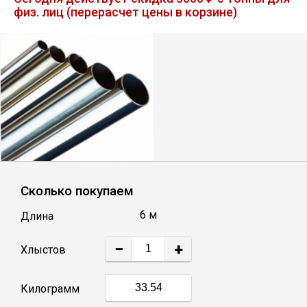
физ. лиц (перерасчет цены в корзине)
Лист
Уголок
Балка
Швеллер
Квадрат
Сколько покупаем
6 м
Длина
Полоса
−
+
Хлыстов
Катанка
Килограмм
Круг