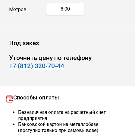
Метров
Профлист
Винтовые сваи
Под заказ
Столбы заборные
Уточнить цену по телефону
+7 (812) 320-70-44
Сетка кладочная
Круги абразивные
Способы оплаты
Электроды
Безналичная оплата на расчетный счет
предприятия
Банковской картой на металлобазе
Проволока
(доступно только при самовывозе)