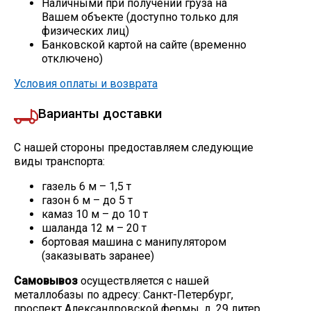
Наличными при получении груза на
Вашем объекте (доступно только для
Скобо-гибочные изделия
физических лиц)
Банковской картой на сайте (временно
отключено)
Остальное
Условия оплаты и возврата
Нержавейка
Варианты доставки
Алюминиевый прокат
С нашей стороны предоставляем следующие
виды транспорта:
газель 6 м – 1,5 т
газон 6 м – до 5 т
камаз 10 м – до 10 т
шаланда 12 м – 20 т
бортовая машина с манипулятором
(заказывать заранее)
Самовывоз
осуществляется с нашей
металлобазы по адресу: Санкт-Петербург,
проспект Александровской фермы, д. 29 литер