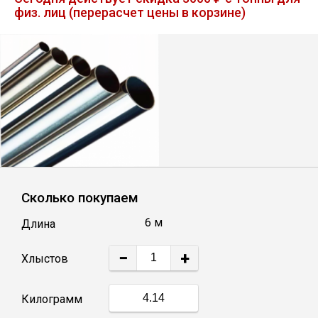
физ. лиц (перерасчет цены в корзине)
Лист
Уголок
Балка
Швеллер
Квадрат
Сколько покупаем
6 м
Длина
Полоса
−
+
Хлыстов
Катанка
Килограмм
Круг