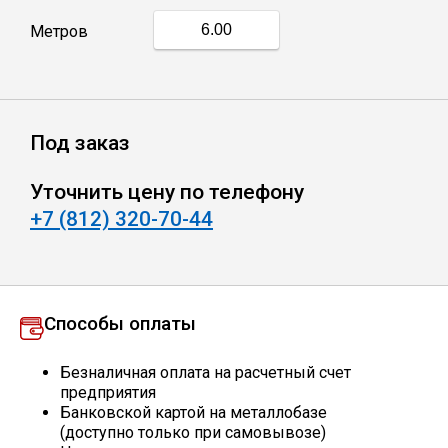
Метров
Профлист
Винтовые сваи
Под заказ
Столбы заборные
Уточнить цену по телефону
+7 (812) 320-70-44
Сетка кладочная
Круги абразивные
Способы оплаты
Электроды
Безналичная оплата на расчетный счет
предприятия
Банковской картой на металлобазе
Проволока
(доступно только при самовывозе)