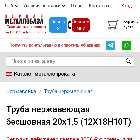
СПб
Условия поставки
О нас
Контакты
Вход
Скидки
Прайс
Покупателям
Контакты
Звоню
Звоните
Корзина
База металлопроката
пуста
я
мне
metall@1metallobaza.ru
Получить консультацию и спросить об акциях
Каталог металлопроката
Арматура
Нержавейка
Труба нержавеющая
Труба нержавеющая
Труба профильная
бесшовная 20х1,5 (12Х18Н10Т)
Труба
Сегодня действует скидка 3000 ₽ с тонны для