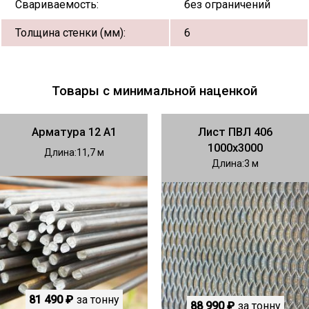
Свариваемость:
без ограничений
Толщина стенки (мм):
6
Товары с минимальной наценкой
Арматура 12 А1
Лист ПВЛ 406
1000х3000
Длина
11,7
Длина
3
81 490 ₽
за тонну
88 990 ₽
за тонну