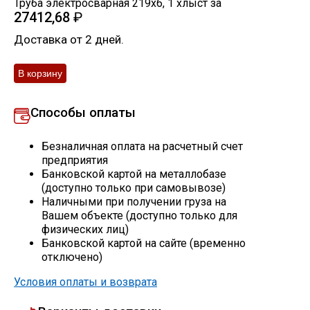
Труба электросварная 219х6
,
1
хлыст
за
27412,68
₽
Скобо-гибочные изделия
Доставка от 2 дней.
Остальное
Нержавейка
Способы оплаты
Алюминиевый прокат
Безналичная оплата на расчетный счет
предприятия
Банковской картой на металлобазе
(доступно только при самовывозе)
Наличными при получении груза на
Вашем объекте (доступно только для
физических лиц)
Банковской картой на сайте (временно
отключено)
Условия оплаты и возврата