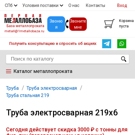
СПб
Условия поставки
О нас
Контакты
Вход
Скидки
Прайс
Покупателям
Контакты
Звоню
Звоните
Корзина
База металлопроката
пуста
я
мне
metall@1metallobaza.ru
Получить консультацию и спросить об акциях
Каталог металлопроката
Арматура
Труба
Труба электросварная
Труба стальная 219
Труба профильная
Труба электросварная 219х6
Труба
Сегодня действует скидка 3000 ₽ с тонны для