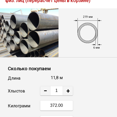
физ. лиц (перерасчет цены в корзине)
Лист
219 мм
Уголок
Балка
6 мм
Швеллер
Квадрат
Сколько покупаем
11,8 м
Длина
Полоса
−
+
Хлыстов
Катанка
Килограмм
Круг