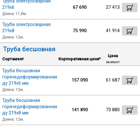
Труба электросварная
219х6
67 690
27 413
Длина: 11,8м.
Профлист
Труба электросварная
219х8
75 990
41 914
Винтовые сваи
Длина: 12м.
Труба бесшовная
Столбы заборные
Цена
Сортамент
Корпоративная цена*
за хлыст
Труба бесшовная
Сетка кладочная
горячедеформированная
157 090
61 687
ду 219х6 мм
Длина: 12м.
Круги абразивные
Труба бесшовная
горячедеформированная
141 890
73 880
Электроды
ду 219х8 мм
Длина: 12м.
Проволока