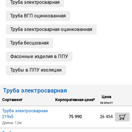
Труба электросварная
Лист
Труба ВГП оцинкованная
Уголок
Труба электросварная оцинкованная
Балка
Труба бесшовная
Фасонные изделия в ППУ
Швеллер
Трубы в ППУ изоляции
Квадрат
Труба электросварная
Полоса
Цена
Сортамент
Корпоративная цена*
за хлыст
Катанка
Труба электросварная
219х5
75 990
26 454
Длина: 12м.
Круг