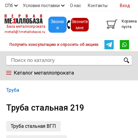
СПб
Условия поставки
О нас
Контакты
Вход
Скидки
Прайс
Покупателям
Контакты
Звоню
Звоните
Корзина
База металлопроката
пуста
я
мне
metall@1metallobaza.ru
Получить консультацию и спросить об акциях
Каталог металлопроката
Арматура
Труба
Труба стальная 219
Труба профильная
Труба
Труба стальная ВГП