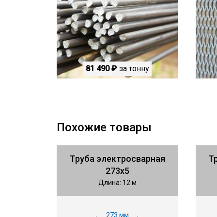
81 490 ₽
за тонну
Похожие товары
Труба электросварная
Т
273х5
Длина: 12 м
273 мм