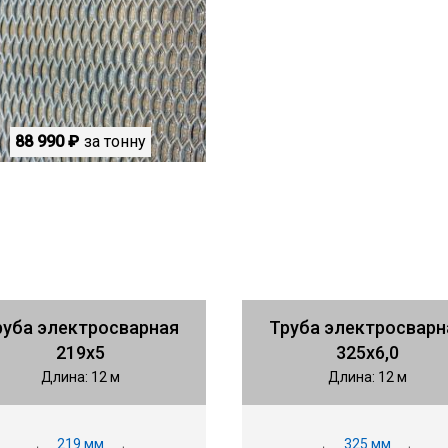
88 990 ₽
за тонну
руба электросварная
Труба электросварн
219х5
325х6,0
Длина: 12 м
Длина: 12 м
219 мм
325 мм