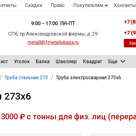
онтакты
Скидки
Прайс
Покупателям
Контакты
+7 (8
9:00 − 17:00 ПН-ПТ
+7 (9
СПб, пр.Александровской фермы, д. 29
metall@1metallobaza.ru
Зак
ист
Уголок
Балка
Швеллер
Квадрат
Еще
Труба стальная 273
Труба электросварная 273х6
я 273х6
3000 ₽ с тонны для физ. лиц (перер