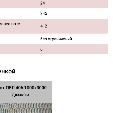
24
245
енее (кгс/
412
без ограничений
6
енкой
ст ПВЛ 406 1000х3000
Длина
3