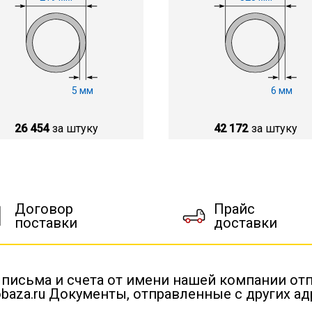
5 мм
6 мм
26 454
за штуку
42 172
за штуку
Договор
Прайс
поставки
доставки
 письма и счета от имени нашей компании от
baza.ru Документы, отправленные с других а