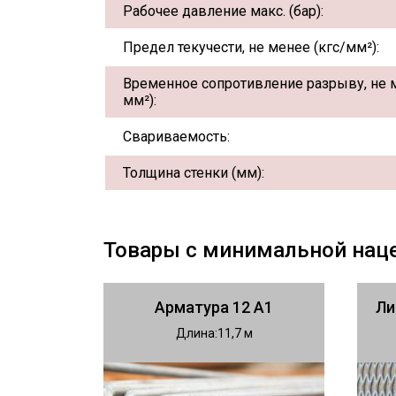
Рабочее давление макс. (бар):
Предел текучести, не менее (кгс/мм²):
Временное сопротивление разрыву, не м
мм²):
Свариваемость:
Толщина стенки (мм):
Товары с минимальной нац
Арматура 12 А1
Ли
Длина
11,7