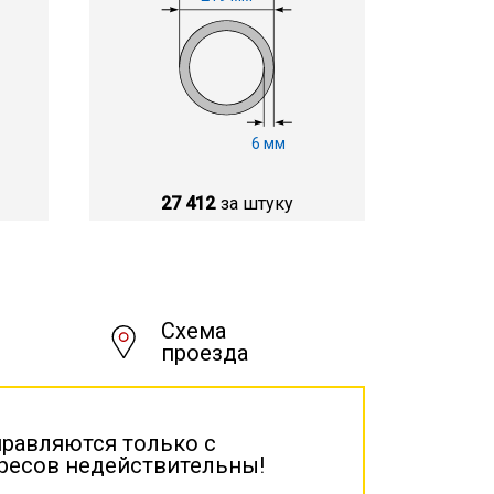
6 мм
27 412
за штуку
Схема
проезда
правляются только с
дресов недействительны!