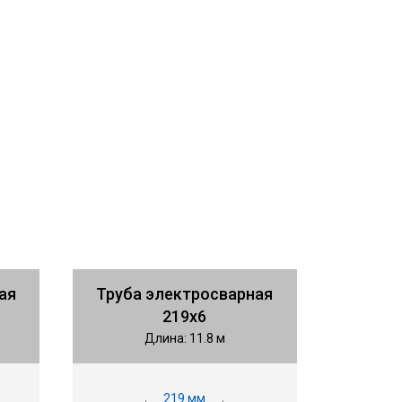
ая
Труба электросварная
219х6
Длина: 11.8 м
219 мм