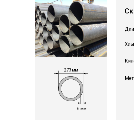
Ск
Дли
Хлы
Кил
273 мм
Мет
6 мм