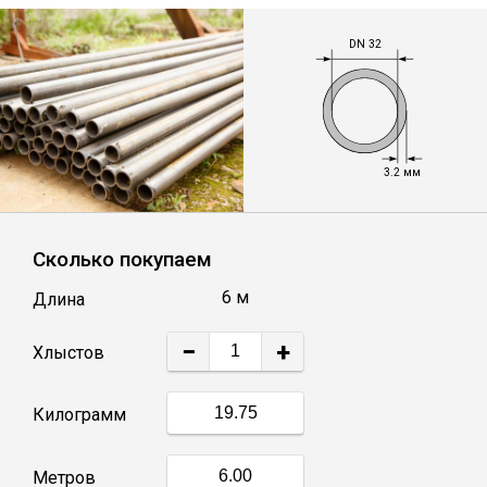
Лист
DN 32
Уголок
Балка
3.2 мм
Швеллер
Сколько покупаем
Квадрат
6 м
Длина
Полоса
−
+
Хлыстов
Катанка
Килограмм
Круг
Метров