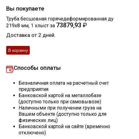
Вы покупаете
Скобо-гибочные изделия
Труба бесшовная горячедеформированная ду
73879,93
₽
219х8 мм
,
1
хлыст
за
Остальное
Доставка от 2 дней.
Нержавейка
Алюминиевый прокат
Способы оплаты
Безналичная оплата на расчетный счет
предприятия
Банковской картой на металлобазе
(доступно только при самовывозе)
Наличными при получении груза на
Вашем объекте (доступно только для
физических лиц)
Банковской картой на сайте (временно
отключено)