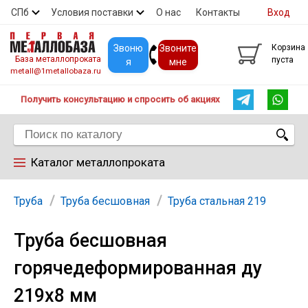
СПб
Условия поставки
О нас
Контакты
Вход
Скидки
Прайс
Покупателям
Контакты
Звоню
Звоните
Корзина
База металлопроката
пуста
я
мне
metall@1metallobaza.ru
Получить консультацию и спросить об акциях
Каталог металлопроката
Арматура
Труба
Труба бесшовная
Труба стальная 219
Труба бесшовная
Труба профильная
горячедеформированная ду
Труба
219х8 мм