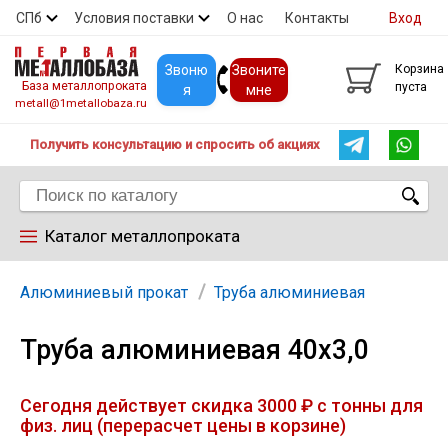
СПб
Условия поставки
О нас
Контакты
Вход
Скидки
Прайс
Покупателям
Контакты
Звоню
Звоните
Корзина
База металлопроката
пуста
я
мне
metall@1metallobaza.ru
Получить консультацию и спросить об акциях
Каталог металлопроката
Арматура
Алюминиевый прокат
Труба алюминиевая
Труба алюминиевая 40х3,0
Труба профильная
Сегодня действует скидка 3000 ₽ с тонны для
Труба
физ. лиц (перерасчет цены в корзине)