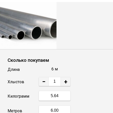
Лист
Уголок
Балка
Швеллер
Сколько покупаем
Квадрат
6 м
Длина
Полоса
−
+
Хлыстов
Катанка
Килограмм
Круг
Метров