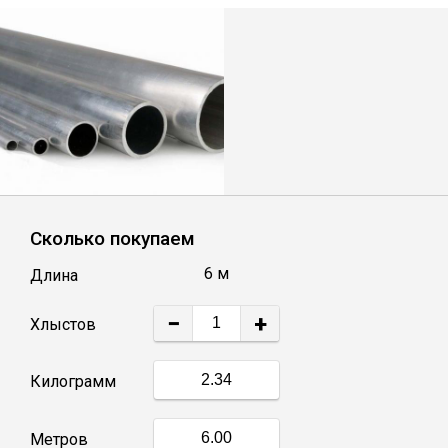
Лист
Уголок
Балка
Швеллер
Сколько покупаем
Квадрат
6 м
Длина
Полоса
−
+
Хлыстов
Катанка
Килограмм
Круг
Метров