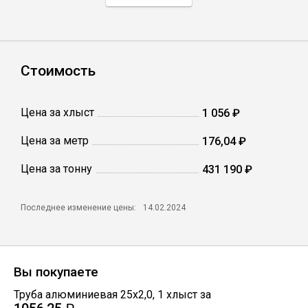
Профлист
Стоимость
Винтовые сваи
Цена за хлыст
1 056 ₽
Столбы заборные
Цена за метр
176,04 ₽
Цена за тонну
Сетка кладочная
431 190 ₽
Круги абразивные
Последнее изменение цены:
14.02.2024
Электроды
Вы покупаете
Проволока
Труба алюминиевая 25х2,0
,
1
хлыст
за