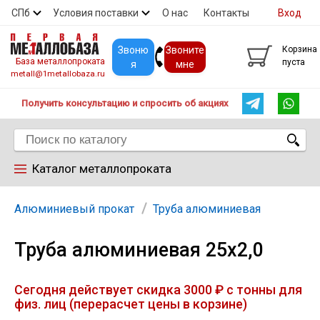
СПб
Условия поставки
О нас
Контакты
Вход
Скидки
Прайс
Покупателям
Контакты
Звоню
Звоните
Корзина
База металлопроката
пуста
я
мне
metall@1metallobaza.ru
Получить консультацию и спросить об акциях
Каталог металлопроката
Арматура
Алюминиевый прокат
Труба алюминиевая
Труба алюминиевая 25х2,0
Труба профильная
Сегодня действует скидка 3000 ₽ с тонны для
Труба
физ. лиц (перерасчет цены в корзине)