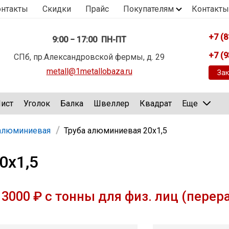
онтакты
Скидки
Прайс
Покупателям
Контакты
+7 (8
9:00 − 17:00 ПН-ПТ
+7 (9
СПб, пр.Александровской фермы, д. 29
metall@1metallobaza.ru
Зак
ист
Уголок
Балка
Швеллер
Квадрат
Еще
 алюминиевая
Труба алюминиевая 20х1,5
0х1,5
3000 ₽ с тонны для физ. лиц (перер