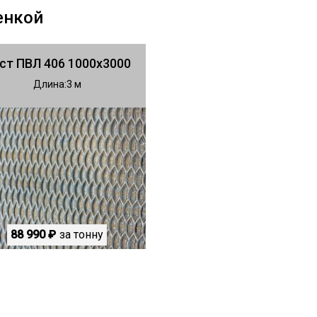
енкой
ст ПВЛ 406 1000х3000
Длина
3
88 990 ₽
за тонну