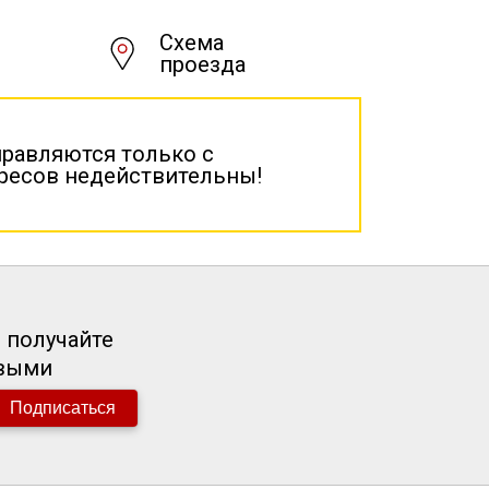
Схема
проезда
правляются только с
дресов недействительны!
 получайте
рвыми
Подписаться