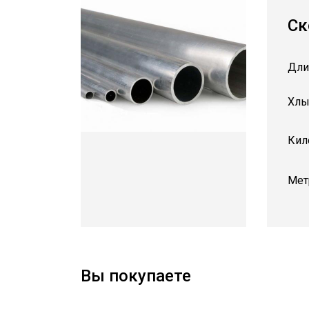
Ск
Дли
Хлы
Кил
Мет
Вы покупаете