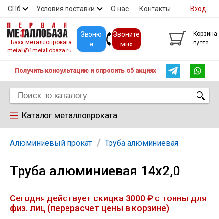
СПб
Условия поставки
О нас
Контакты
Вход
Скидки
Прайс
Покупателям
Контакты
Звоню
Звоните
Корзина
База металлопроката
пуста
я
мне
metall@1metallobaza.ru
Получить консультацию и спросить об акциях
Каталог металлопроката
Арматура
Алюминиевый прокат
Труба алюминиевая
Труба алюминиевая 14х2,0
Труба профильная
Сегодня действует скидка 3000 ₽ с тонны для
Труба
физ. лиц (перерасчет цены в корзине)