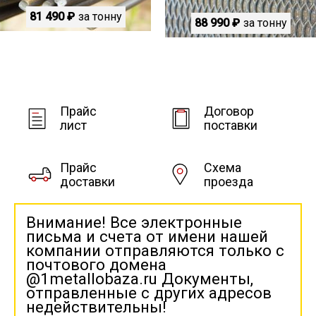
81 490 ₽
за тонну
88 990 ₽
за тонну
Прайс
Договор
лист
поставки
Прайс
Схема
доставки
проезда
Внимание! Все электронные
письма и счета от имени нашей
компании отправляются только с
почтового домена
@1metallobaza.ru Документы,
отправленные с других адресов
недействительны!