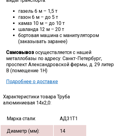
виды транспорта:
Скобо-гибочные изделия
газель 6 м – 1,5 т
газон 6 м – до 5 т
камаз 10 м – до 10 т
Остальное
шаланда 12 м – 20 т
бортовая машина с манипулятором
(заказывать заранее)
Нержавейка
Самовывоз
осуществляется с нашей
металлобазы по адресу: Санкт-Петербург,
Алюминиевый прокат
проспект Александровской фермы, д. 29 литер
В (помещение 1Н)
Подробнее о доставке
Характеристики товара Труба
алюминиевая 14х2,0:
Марка стали:
АД31Т1
Диаметр (мм):
14