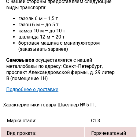
С нашей стороны предоставляем следующие
виды транспорта:
Скобо-гибочные изделия
газель 6 м – 1,5 т
газон 6 м – до 5 т
Остальное
камаз 10 м – до 10 т
шаланда 12 м – 20 т
бортовая машина с манипулятором
Нержавейка
(заказывать заранее)
Самовывоз
осуществляется с нашей
Алюминиевый прокат
металлобазы по адресу: Санкт-Петербург,
проспект Александровской фермы, д. 29 литер
В (помещение 1Н)
Подробнее о доставке
Характеристики товара Швеллер № 5 П :
Марка стали:
Ст 3
Вид проката:
Горячекатаный