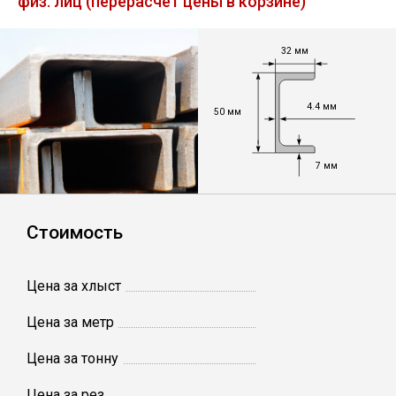
физ. лиц (перерасчет цены в корзине)
Лист
32 мм
Уголок
4.4 мм
50 мм
Балка
7 мм
Швеллер
Квадрат
Стоимость
Полоса
Цена за хлыст
Цена за метр
Катанка
Цена за тонну
Круг
Цена за рез