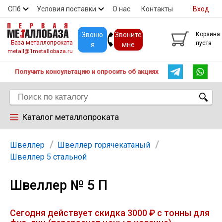
СПб
Условия поставки
О нас
Контакты
Вход
Скидки
Прайс
Покупателям
Контакты
Звоню
Звоните
Корзина
База металлопроката
пуста
я
мне
metall@1metallobaza.ru
Получить консультацию и спросить об акциях
Каталог металлопроката
Арматура
Швеллер
Швеллер горячекатаный
Швеллер 5 стальной
Труба профильная
Швеллер № 5 П
Труба
Сегодня действует скидка 3000 ₽ с тонны для