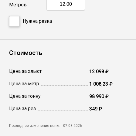
Метров
Профлист
Нужна резка
Винтовые сваи
Стоимость
Столбы заборные
Цена за хлыст
12 098 ₽
Сетка кладочная
Цена за метр
1 008,23 ₽
Круги абразивные
Цена за тонну
98 990 ₽
Электроды
Цена за рез
349 ₽
Последнее изменение цены:
07.08.2026
Проволока