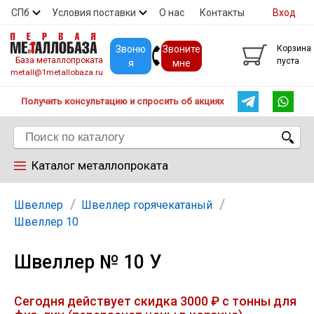
СПб
Условия поставки
О нас
Контакты
Вход
Скидки
Прайс
Покупателям
Контакты
Звоню
Звоните
Корзина
База металлопроката
пуста
я
мне
metall@1metallobaza.ru
Получить консультацию и спросить об акциях
Каталог металлопроката
Арматура
Швеллер
Швеллер горячекатаный
Швеллер 10
Труба профильная
Швеллер № 10 У
Труба
Сегодня действует скидка 3000 ₽ с тонны для