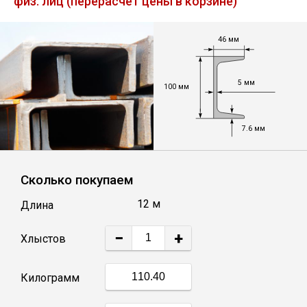
физ. лиц (перерасчет цены в корзине)
Лист
46 мм
Уголок
5 мм
100 мм
Балка
7.6 мм
Швеллер
Квадрат
Сколько покупаем
12 м
Длина
Полоса
−
+
Хлыстов
Катанка
Килограмм
Круг