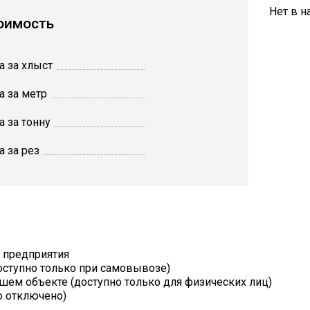
Нет в н
оимость
а за хлыст
а за метр
а за тонну
а за рез
т предприятия
оступно только при самовывозе)
шем объекте (доступно только для физических лиц)
о отключено)