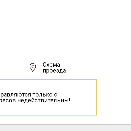
Схема
проезда
правляются только с
дресов недействительны!