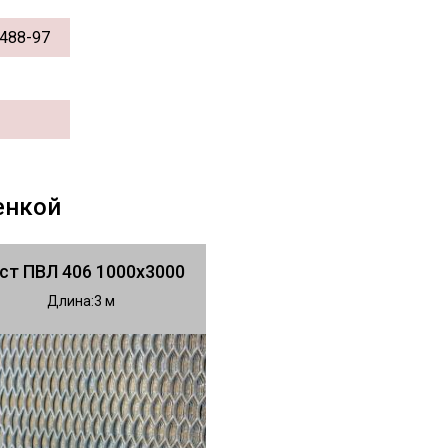
488-97
енкой
ст ПВЛ 406 1000х3000
Длина
3