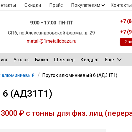
онтакты
Скидки
Прайс
Покупателям
Контакты
+7 (8
9:00 − 17:00 ПН-ПТ
+7 (9
СПб, пр.Александровской фермы, д. 29
metall@1metallobaza.ru
Зак
ист
Уголок
Балка
Швеллер
Квадрат
Еще
к алюминиевый
Пруток алюминиевый 6 (АД31Т1)
 6 (АД31Т1)
3000 ₽ с тонны для физ. лиц (перер