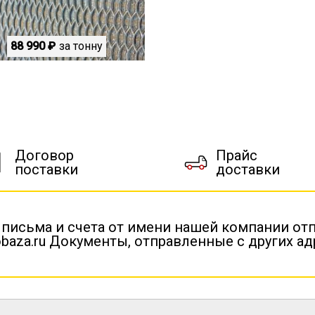
88 990 ₽
за тонну
Договор
Прайс
поставки
доставки
 письма и счета от имени нашей компании от
baza.ru Документы, отправленные с других а