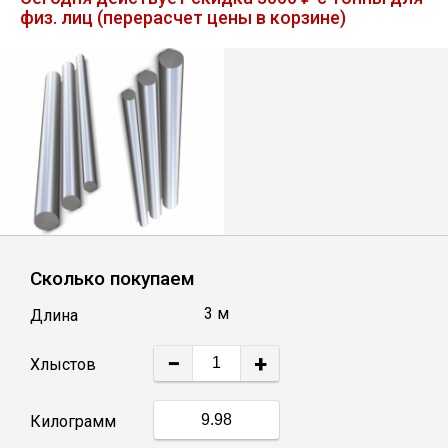
физ. лиц (перерасчет цены в корзине)
Лист
Уголок
Балка
Швеллер
Квадрат
Сколько покупаем
3 м
Длина
Полоса
−
+
Хлыстов
Катанка
Килограмм
Круг