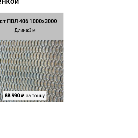
енкой
ст ПВЛ 406 1000х3000
Длина
3
88 990 ₽
за тонну