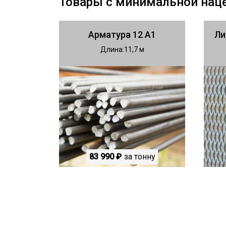
Товары с минимальной нац
Арматура 12 А1
Ли
Длина
11,7
83 990 ₽
за тонну