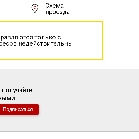
Схема
проезда
правляются только с
дресов недействительны!
 получайте
рвыми
Подписаться