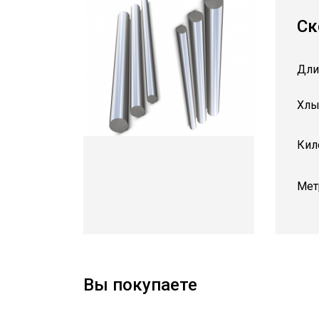
Ск
Дли
Хлы
Кил
Мет
Вы покупаете