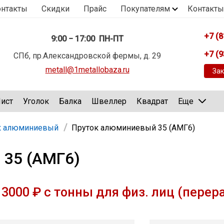
онтакты
Скидки
Прайс
Покупателям
Контакты
+7 (8
9:00 − 17:00 ПН-ПТ
+7 (9
СПб, пр.Александровской фермы, д. 29
metall@1metallobaza.ru
Зак
ист
Уголок
Балка
Швеллер
Квадрат
Еще
к алюминиевый
Пруток алюминиевый 35 (АМГ6)
 35 (АМГ6)
3000 ₽ с тонны для физ. лиц (перер